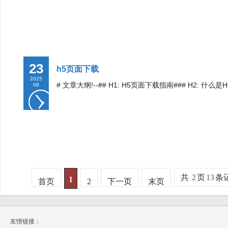
23
h5页面下载
2025
# 文章大纲!--## H1: H5页面下载指南### H2: 什么
08
共
2
页
13
条
1
首页
2
下一页
末页
友情链接：