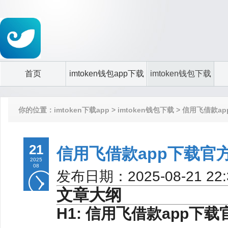
首页
imtoken钱包app下载
imtoken钱包下载
你的位置：
imtoken下载app
>
imtoken钱包下载
> 信用飞借款a
21
信用飞借款app下载官
2025
08
发布日期：2025-08-21 2
文章大纲
H1: 信用飞借款app下