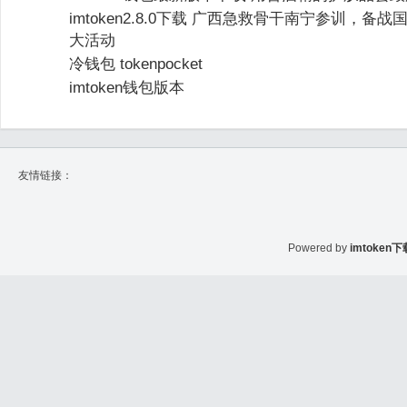
imtoken2.8.0下载 广西急救骨干南宁参训，备战
大活动
冷钱包 tokenpocket
imtoken钱包版本
友情链接：
Powered by
imtoken下