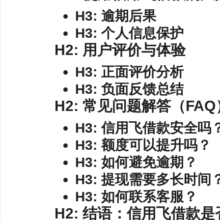
H3: 逾期后果
H3: 个人信息保护
H2: 用户评价与体验
H3: 正面评价分析
H3: 负面反馈总结
H2: 常见问题解答（FAQ
H3: 信用飞借款安全吗
H3: 额度可以提升吗？
H3: 如何避免逾期？
H3: 提现需要多长时间
H3: 如何联系客服？
H2: 结语：信用飞借款