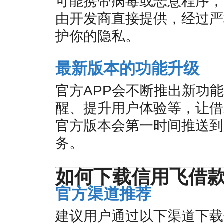
可能携带病毒或恶意程序，
由开发商直接提供，经过严
护你的隐私。
最新版本的功能升级
官方APP会不断推出新功
醒、提升用户体验等，让借
官方版本会第一时间推送到
务。
如何下载信用飞借
官方渠道推荐
建议用户通过以下渠道下载